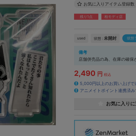
お気に入りアイテム登録数
残り1点
柏モディ店
未開封
used
状態
状態 :
備考
店舗併売品の為、在庫の確保
2,490
円
税込
5,000円以上のお買い上げ
アニメイトポイント連携済み
お気に入りに