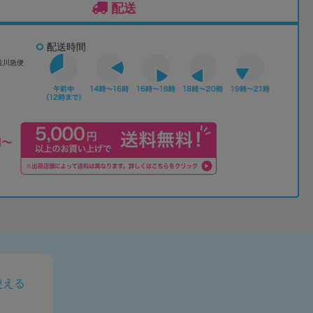
配送
配送時間
佐川急便
使える