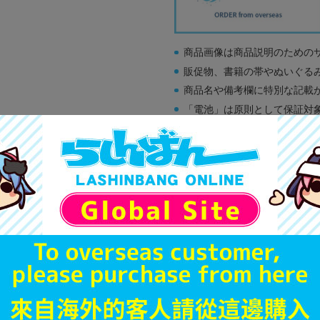
商品画像は商品説明のための
販促物、書籍の帯やぬいぐる
商品名や備考欄に特別な記載
「電池」は原則として保証対
ゲーム機本体には、SDカー
ディスク類の読み取り面のキ
す。
※詳細につきましてはコチラ
A
状態 :
オンライン
1,690
円 税
品切状態