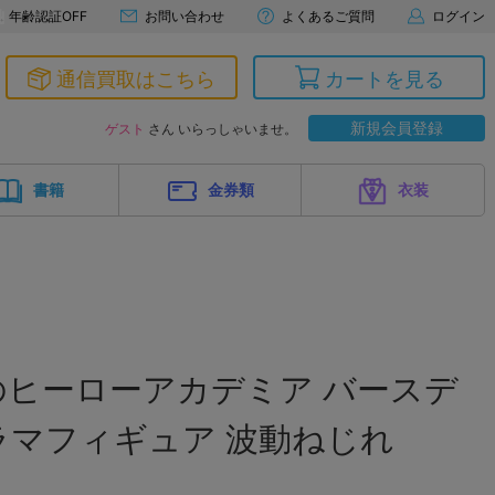
年齢認証OFF
お問い合わせ
よくあるご質問
ログイン
通信買取はこちら
カートを見る
新規会員登録
ゲスト
さん いらっしゃいませ。
書籍
金券類
衣装
のヒーローアカデミア バースデ
ラマフィギュア 波動ねじれ