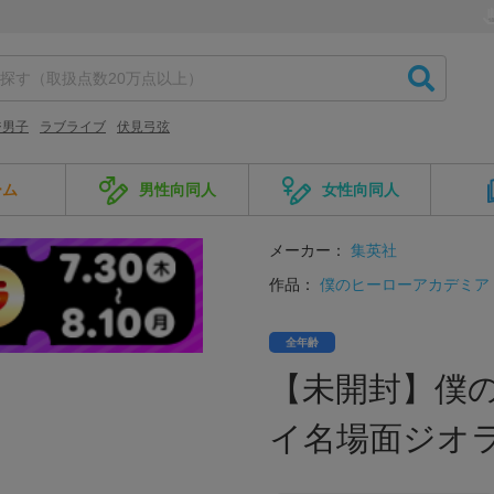
ジ男子
ラブライブ
伏見弓弦
ーム
男性向同人
女性向同人
メーカー：
集英社
作品：
僕のヒーローアカデミア
全年齢
【未開封】僕
イ名場面ジオ