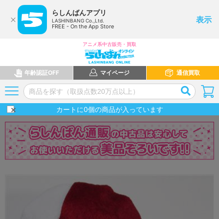
らしんばんアプリ
表示
LASHINBANG Co.,Ltd.
FREE - On the App Store
アニメ系中古販売・買取
年齢認証OFF
マイページ
通信買取
カートに
0
個の商品が入っています