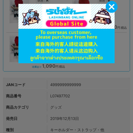
A
B
状態 :
状態 :
オンライン
熊本店
1,491
3,410
円 税込
円 税込
在庫あり
在庫あり
B
状態 :
オンライン
1,090
円 税込
在庫あり
JANコード
4999999999999
商品番号
L07497702
商品カテゴリ
グッズ
発売日
2019年12月13日
種別
キーホルダー・ストラップ・他