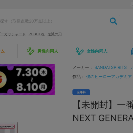
ダーガッチャード
ROBOT魂
鬼滅の刃
ーム
男性向同人
女性向同人
メーカー：
BANDAI SPIRITS
作品：
僕のヒーローアカデミア
全年齢
【未開封】一
NEXT GENERA