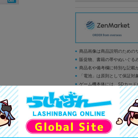
商品画像は商品説明のための
販促物、書籍の帯やぬいぐる
商品名や備考欄に特別な記載
「電池」は原則として保証対
ゲーム機本体には、SDカー
ディスク類の読み取り面のキ
す。
※詳細につきましてはコチラ
A
状態 :