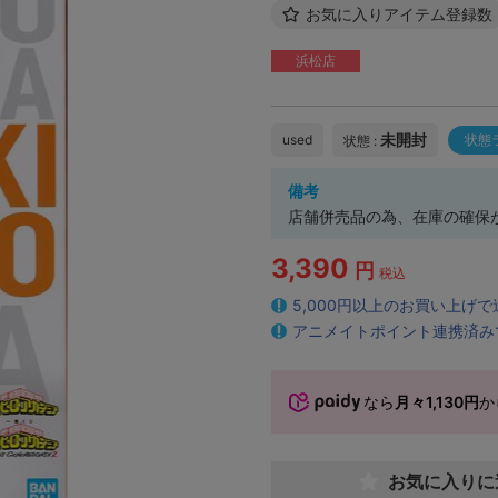
お気に入りアイテム登録数
浜松店
未開封
used
状態
状態 :
備考
店舗併売品の為、在庫の確保
3,390
円
税込
5,000円以上のお買い上げ
アニメイトポイント連携済み
なら
月々1,130円
か
お気に入りに