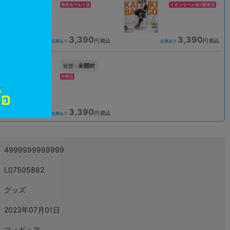
海老名マルイ店
イオンモール旭川駅前店
3,390
3,390
込
円 税込
円 税込
在庫あり
在庫あり
未開封
状態 :
中野店
3,390
込
円 税込
在庫あり
4999999999999
L07505882
グッズ
2023年07月01日
フィギュア