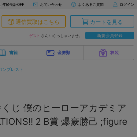
年齢認証OFF
お問い合わせ
よくあるご質問
ログイン
通信買取はこちら
カートを見る
新規会員登録
ゲスト
さん いらっしゃいませ。
書籍
金券類
衣装
バンプレスト
番くじ 僕のヒーローアカデミア
TIONS!! 2 B賞 爆豪勝己 ;figure