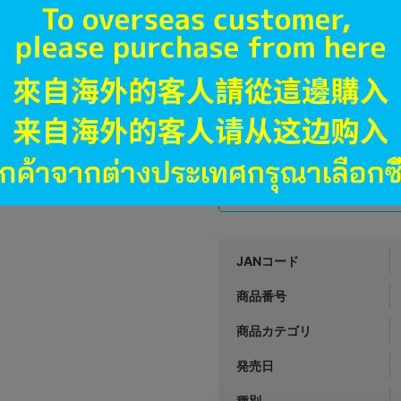
オンライン
2,790
円 税
品切状態
未開封
状態 :
札幌店本館
3,390
円 税
在庫あり
JANコード
商品番号
商品カテゴリ
発売日
種別