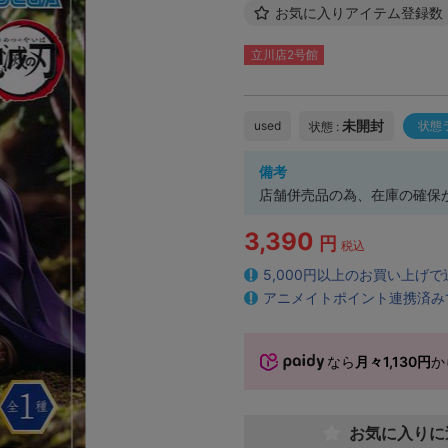
お気に入りアイテム登録数
立川店2号館
未開封
used
状態
状態 :
備考
店舗併売品の為、在庫の確保
3,390
円
税込
5,000円以上のお買い上げ
アニメイトポイント連携済み
なら
月々1,130円
か
お気に入りに