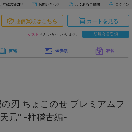
年齢認証OFF
お問い合わせ
よくあるご質問
ログイン
通信買取はこちら
カートを見る
新規会員登録
ゲスト
さん いらっしゃいませ。
書籍
金券類
衣装
の刃 ちょこのせ プレミアムフ
天元" -柱稽古編-