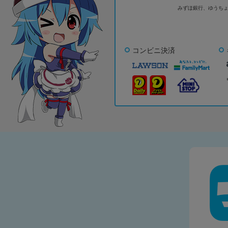
みずほ銀行、
ゆうち
コンビニ決済