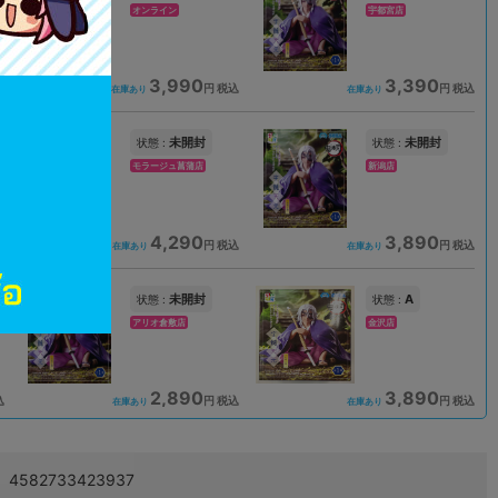
オンライン
宇都宮店
3,990
3,390
込
円 税込
円 税込
在庫あり
在庫あり
未開封
未開封
状態 :
状態 :
モラージュ菖蒲店
新潟店
4,290
3,890
込
円 税込
円 税込
在庫あり
在庫あり
未開封
A
状態 :
状態 :
アリオ倉敷店
金沢店
2,890
3,890
込
円 税込
円 税込
在庫あり
在庫あり
4582733423937