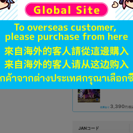
オンライン
4,290
円 税
品切状態
未開封
状態 :
岡山店
3,390
円 税
在庫あり
A
状態 :
イオンモール高岡店
3,390
円 税
在庫あり
JANコード