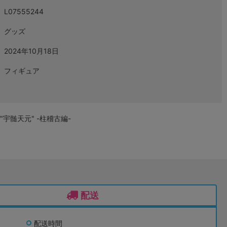
L07555244
グッズ
2024年10月18日
フィギュア
宇髄天元" -柱稽古編-
配送
配送時間