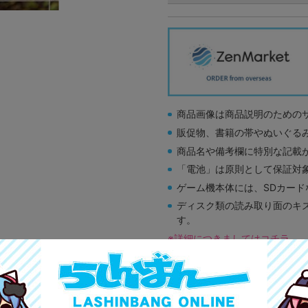
商品画像は商品説明のための
販促物、書籍の帯やぬいぐる
商品名や備考欄に特別な記載
「電池」は原則として保証対
ゲーム機本体には、SDカー
ディスク類の読み取り面のキ
す。
※詳細につきましてはコチラ
A
状態 :