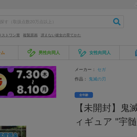
ラストワン賞
複製原画
冴えない彼女の育てかた
ーム
男性向同人
女性向同人
メーカー：
セガ
作品：
鬼滅の刃
全年齢
【未開封】鬼滅
ィギュア "宇髄