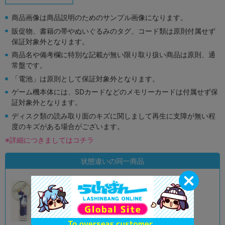
商品画像は商品説明のためのサンプル画像になります。
販促物、書籍の帯やぬいぐるみのタグ、コード類は原則付属せず
保証対象外となります。
商品名や備考欄に特別な記載が無い限り取り扱い商品は原則、通
常盤です。
「電池」は原則として保証対象外となります。
ゲーム機本体には、SDカードなどのメモリーカードは付属せず保
証対象外となります。
ディスク類の読み取り面のキズに関しまして再生に支障が無い程
度のキズがある場合がございます。
※詳細につきましてはコチラ
状態違いの同一商品
A
状態 :
オンライン