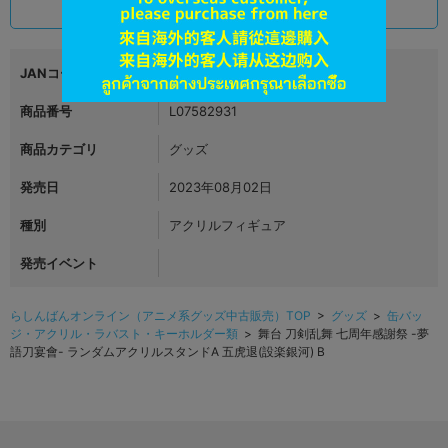
690
円 税込
在庫あり
JANコード
4999999999999
商品番号
L07582931
商品カテゴリ
グッズ
発売日
2023年08月02日
種別
アクリルフィギュア
発売イベント
らしんばんオンライン（アニメ系グッズ中古販売）TOP
>
グッズ
>
缶バッ
ジ・アクリル・ラバスト・キーホルダー類
> 舞台 刀剣乱舞 七周年感謝祭 -夢
語刀宴會- ランダムアクリルスタンドA 五虎退(設楽銀河) B