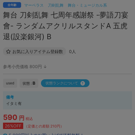
マーベラス
刀剣乱舞
舞台・ミュージカル系
全年齢
舞台 刀剣乱舞 七周年感謝祭 -夢語刀宴
會- ランダムアクリルスタンドA 五虎
退(設楽銀河) B
お気に入りアイテム登録数
0人
参考小売価格 800円 ↓
B
used
状態ランクについて
状態 :
備考
イタミ有
590
円
税込
26%OFF
（定価との差額 210円）