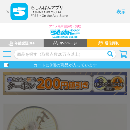
らしんばんアプリ
表示
LASHINBANG Co.,Ltd.
FREE - On the App Store
アニメ系中古販売・買取
年齢認証OFF
マイページ
通信買取
カートに
0
個の商品が入っています