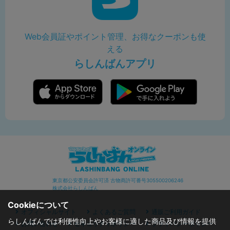
Web会員証やポイント管理、お得なクーポンも使
える
らしんばんアプリ
東京都公安委員会許可済 古物商許可番号305500206246
株式会社らしんばん
Cookieについて
オフィシャルサイト
よくあるご質問
通販ご利用ガイド
らしんばんでは利便性向上やお客様に適した商品及び情報を提供
お問い合わせ
セキュリティポリシー
プライバシーポリシー