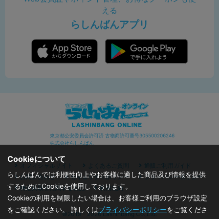
える
らしんばんアプリ
東京都公安委員会許可済 古物商許可番号305500206246
株式会社らしんばん
Cookieについて
オフィシャルサイト
よくあるご質問
通販ご利用ガイド
らしんばんでは利便性向上やお客様に適した商品及び情報を提供
お問い合わせ
セキュリティポリシー
プライバシーポリシー
するためにCookieを使用しております。
特定商取引に関する表記
利用規約
Cookieの利用を制限したい場合は、お客様ご利用のブラウザ設定
をご確認ください。 詳しくは
プライバシーポリシー
をご覧くださ
©2019 - 2026 Lashinbang Co.,Ltd.