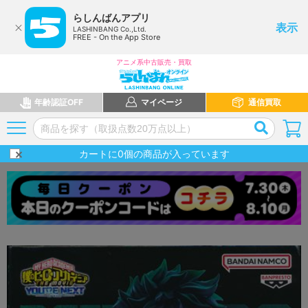
らしんばんアプリ
表示
LASHINBANG Co.,Ltd.
FREE - On the App Store
アニメ系中古販売・買取
年齢認証OFF
マイページ
通信買取
カートに
0
個の商品が入っています