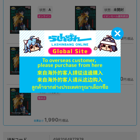
A
未開封
状態 :
状態 :
オンライン
イオンモール新利府店
1,990
2,290
円 税込
円 税込
在庫あり
在庫あり
B
B
状態 :
状態 :
所沢店
大宮店
1,690
1,890
円 税込
円 税込
在庫あり
在庫あり
未開封
状態 :
熊本店
1,990
円 税込
在庫あり
JANコード
4983164877878