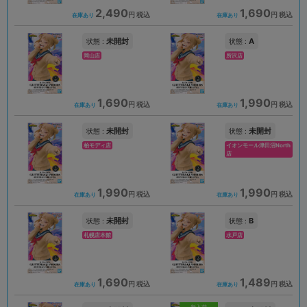
2,490
1,690
円 税込
円 税込
在庫あり
在庫あり
未開封
A
状態 :
状態 :
岡山店
所沢店
1,690
1,990
円 税込
円 税込
在庫あり
在庫あり
未開封
未開封
状態 :
状態 :
柏モディ店
イオンモール津田沼North
店
1,990
1,990
円 税込
円 税込
在庫あり
在庫あり
未開封
B
状態 :
状態 :
札幌店本館
水戸店
1,690
1,489
円 税込
円 税込
在庫あり
在庫あり