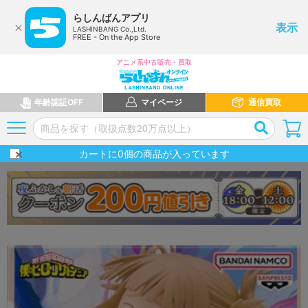
らしんばんアプリ
表示
LASHINBANG Co.,Ltd.
FREE - On the App Store
アニメ系中古販売・買取
年齢認証OFF
マイページ
通信買取
カートに
0
個の商品が入っています