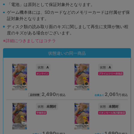
「電池」は原則として保証対象外となります。
ゲーム機本体には、SDカードなどのメモリーカードは付属せず保
証対象外となります。
ディスク類の読み取り面のキズに関しまして再生に支障が無い程
度のキズがある場合がございます。
※詳細につきましてはコチラ
状態違いの同一商品
A
A
状態 :
状態 :
オンライン
プライムツリー赤池店
2,490
2,061
円 税込
円 税込
品切状態
在庫あり
未開封
未開封
状態 :
状態 :
宇都宮店
イオンモール旭川駅前店
1,690
1,690