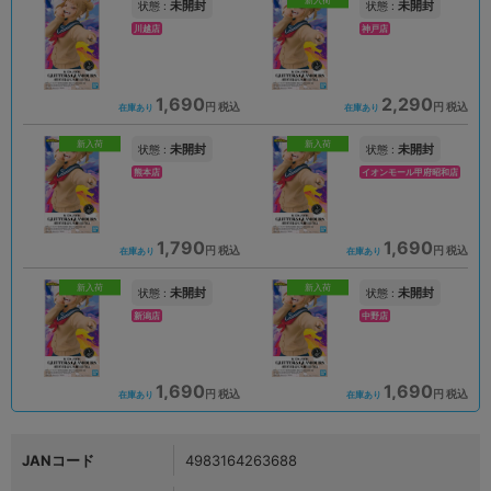
新入荷
未開封
未開封
状態 :
状態 :
川越店
神戸店
1,690
2,290
円 税込
円 税込
在庫あり
在庫あり
新入荷
新入荷
未開封
未開封
状態 :
状態 :
熊本店
イオンモール甲府昭和店
1,790
1,690
円 税込
円 税込
在庫あり
在庫あり
新入荷
新入荷
未開封
未開封
状態 :
状態 :
新潟店
中野店
1,690
1,690
円 税込
円 税込
在庫あり
在庫あり
JANコード
4983164263688