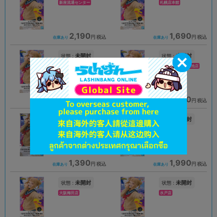
新座流通センター
札幌店本館
2,190
1,690
円 税込
円 税込
在庫あり
在庫あり
未開封
未開封
状態 :
状態 :
豊橋店
プライムツリー赤池店
1,489
2,290
円 税込
円 税込
在庫あり
在庫あり
未開封
未開封
状態 :
状態 :
高崎店
浜松店
1,390
1,990
円 税込
円 税込
在庫あり
在庫あり
未開封
未開封
状態 :
状態 :
大阪梅田店
水戸店