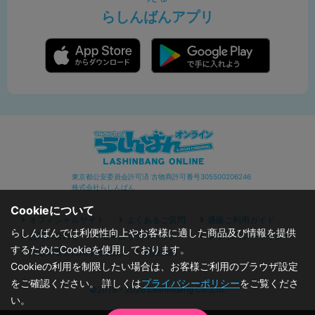
らしんばんアプリ
東京都公安委員会許可済 古物商許可番号305500206246
株式会社らしんばん
Cookieについて
オフィシャルサイト
よくあるご質問
通販ご利用ガイド
らしんばんでは利便性向上やお客様に適した商品及び情報を提供
お問い合わせ
セキュリティポリシー
プライバシーポリシー
するためにCookieを使用しております。
特定商取引に関する表記
利用規約
Cookieの利用を制限したい場合は、お客様ご利用のブラウザ設定
をご確認ください。 詳しくは
プライバシーポリシー
をご覧くださ
©2019 - 2026 Lashinbang Co.,Ltd.
い。