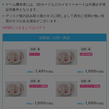
ゲーム機本体には、SDカードなどのメモリーカードは付属せず保
証対象外となります。
ディスク類の読み取り面のキズに関しまして再生に支障が無い程
度のキズがある場合がございます。
※詳細につきましてはコチラ
状態違いの同一商品
A
A
状態 :
状態 :
オンライン
大阪日本橋店
1,491
1,990
円 税込
円 税込
在庫あり
在庫あり
A
A
状態 :
状態 :
イオンモール徳島店
プライムツリー赤池店
1,690
1,690
円 税込
円 税込
在庫あり
在庫あり