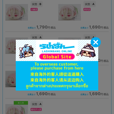
B
A
状態 :
状態 :
小倉店
所沢店
1,790
1,690
円 税込
円 税込
在庫あり
在庫あり
A
A
状態 :
状態 :
札幌店本館
横浜店
1,690
1,390
円 税込
円 税込
在庫あり
在庫あり
A
A
状態 :
状態 :
名古屋店本館
所沢店
1,690
1,690
円 税込
円 税込
在庫あり
在庫あり
新入荷
A
状態 :
柏モディ店