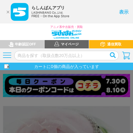
らしんばんアプリ
表示
LASHINBANG Co.,Ltd.
FREE - On the App Store
アニメ系中古販売・買取
年齢認証OFF
マイページ
通信買取
カートに
0
個の商品が入っています