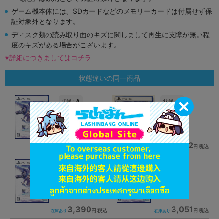
ゲーム機本体には、SDカードなどのメモリーカードは付属せず保
証対象外となります。
ディスク類の読み取り面のキズに関しまして再生に支障が無い程
度のキズがある場合がございます。
※詳細につきましてはコチラ
状態違いの同一商品
A
A
状態 :
状態 :
オンライン
熊本店
3,790
6,732
円 税込
円 税込
品切状態
在庫あり
未開封
A
状態 :
状態 :
イオンモール旭川駅前店
仙台店
3,390
3,051
円 税込
円 税込
在庫あり
在庫あり