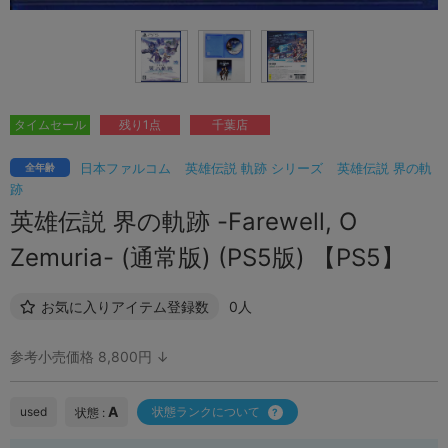
タイムセール
残り1点
千葉店
日本ファルコム
英雄伝説 軌跡 シリーズ
英雄伝説 界の軌
全年齢
跡
英雄伝説 界の軌跡 -Farewell, O
Zemuria- (通常版) (PS5版) 【PS5】
お気に入りアイテム登録数
0人
参考小売価格 8,800円 ↓
A
used
状態ランクについて
状態 :