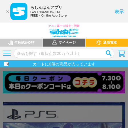
らしんばんアプリ
表示
LASHINBANG Co.,Ltd.
FREE - On the App Store
アニメ系中古販売・買取
年齢認証OFF
マイページ
通信買取
カートに
0
個の商品が入っています