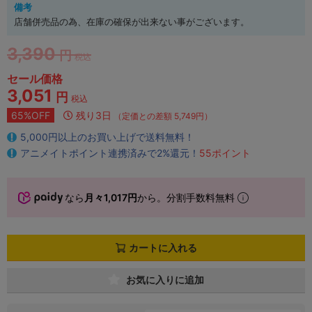
備考
店舗併売品の為、在庫の確保が出来ない事がございます。
3,390
円
税込
セール価格
3,051
円
税込
65%OFF
残り3日
（定価との差額 5,749円）
5,000円以上のお買い上げで送料無料！
アニメイトポイント連携済みで2%還元！
55ポイント
なら
月々1,017円
から。分割手数料無料
カートに入れる
お気に入りに追加