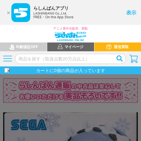
らしんばんアプリ
表示
LASHINBANG Co.,Ltd.
FREE - On the App Store
アニメ系中古販売・買取
年齢認証OFF
マイページ
通信買取
カートに
0
個の商品が入っています