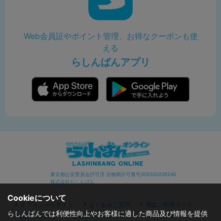
Web会員証やポイント管理、お得なクーポンも使
える
らしんばんアプリ
東京都公安委員会許可済 古物商許可番号305500206246
株式会社らしんばん
Cookieについて
オフィシャルサイト
よくあるご質問
通販ご利用ガイド
らしんばんでは利便性向上やお客様に適した商品及び情報を提供
お問い合わせ
セキュリティポリシー
プライバシーポリシー