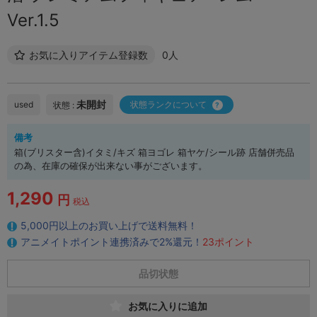
Ver.1.5
お気に入りアイテム登録数
0人
未開封
used
状態ランクについて
状態 :
備考
箱(ブリスター含)イタミ/キズ 箱ヨゴレ 箱ヤケ/シール跡 店舗併売品
の為、在庫の確保が出来ない事がございます。
1,290
円
税込
5,000円以上のお買い上げで送料無料！
アニメイトポイント連携済みで2%還元！
23ポイント
品切状態
お気に入りに追加