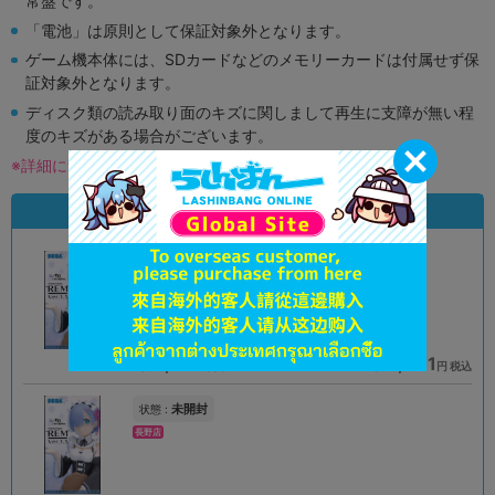
常盤です。
「電池」は原則として保証対象外となります。
ゲーム機本体には、SDカードなどのメモリーカードは付属せず保
証対象外となります。
ディスク類の読み取り面のキズに関しまして再生に支障が無い程
度のキズがある場合がございます。
※詳細につきましてはコチラ
状態違いの同一商品
A
B
状態 :
状態 :
オンライン
オンライン
1,690
1,491
円 税込
円 税込
在庫あり
在庫あり
未開封
状態 :
長野店