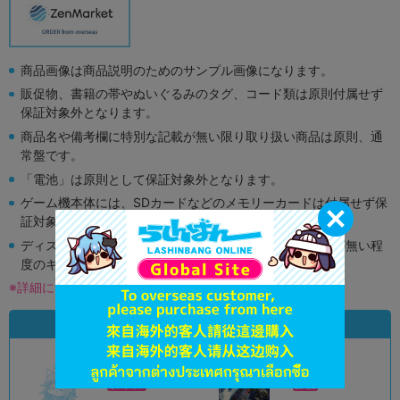
商品画像は商品説明のためのサンプル画像になります。
販促物、書籍の帯やぬいぐるみのタグ、コード類は原則付属せず
保証対象外となります。
商品名や備考欄に特別な記載が無い限り取り扱い商品は原則、通
常盤です。
「電池」は原則として保証対象外となります。
ゲーム機本体には、SDカードなどのメモリーカードは付属せず保
証対象外となります。
ディスク類の読み取り面のキズに関しまして再生に支障が無い程
度のキズがある場合がございます。
※詳細につきましてはコチラ
状態違いの同一商品
A
A
状態 :
状態 :
オンライン
新潟店