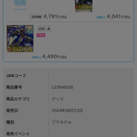
4,791
4,041
円 税込
円 税込
品切状態
在庫あり
A
状態 :
中野店
4,490
円 税込
在庫あり
JANコード
商品番号
L07846006
商品カテゴリ
グッズ
発売日
2024年08月23日
種別
プラモデル
発売イベント