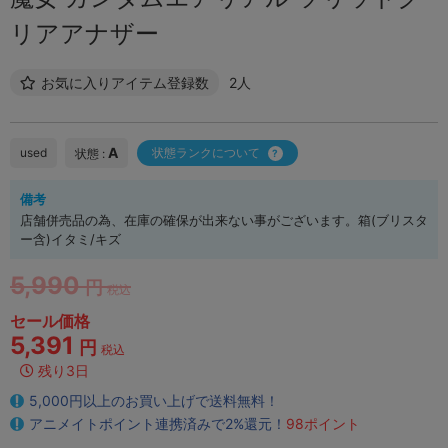
リアアナザー
お気に入りアイテム登録数
2人
A
used
状態ランクについて
状態 :
備考
店舗併売品の為、在庫の確保が出来ない事がございます。箱(ブリスタ
ー含)イタミ/キズ
5,990
円
税込
セール価格
5,391
円
税込
残り3日
5,000円以上のお買い上げで送料無料！
アニメイトポイント連携済みで2%還元！
98ポイント