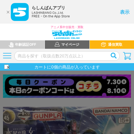
らしんばんアプリ
表示
LASHINBANG Co.,Ltd.
FREE - On the App Store
アニメ系中古販売・買取
年齢認証OFF
マイページ
通信買取
カートに
0
個の商品が入っています