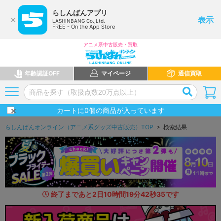
らしんばんアプリ
表示
LASHINBANG Co.,Ltd.
FREE - On the App Store
アニメ系中古販売・買取
年齢認証OFF
マイページ
通信買取
カートに
0
個の商品が入っています
らしんばんオンライン（アニメ系グッズ中古販売）TOP
> 検索結果
終了まであと
2
日
10
時間
19
分
40
秒
8
2
です