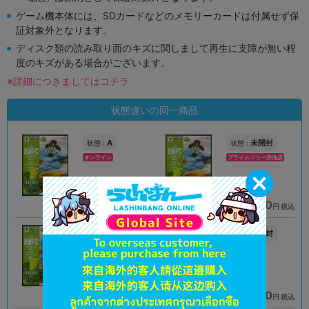
ゲーム機本体には、SDカードなどのメモリーカードは付属せず保
証対象外となります。
ディスク類の読み取り面のキズに関しまして再生に支障が無い程
度のキズがある場合がございます。
※詳細につきましてはコチラ
状態違いの同一商品
A
未開封
状態 :
状態 :
オンライン
プライムツリー赤池店
4,990
4,490
円 税込
円 税込
品切状態
在庫あり
A
未開封
状態 :
状態 :
アリオ倉敷店
札幌店本館
3,590
4,490
円 税込
円 税込
在庫あり
在庫あり