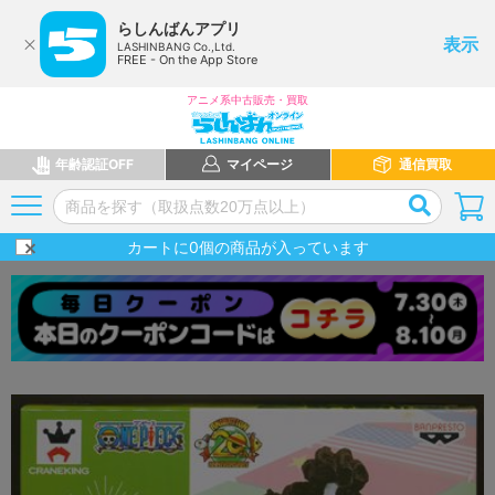
らしんばんアプリ
表示
LASHINBANG Co.,Ltd.
FREE - On the App Store
アニメ系中古販売・買取
年齢認証OFF
マイページ
通信買取
カートに
0
個の商品が入っています