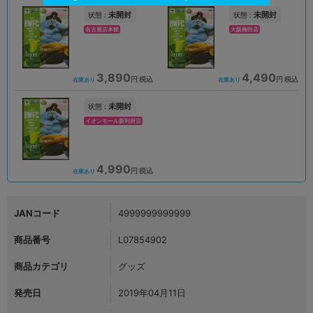
未開封
未開封
状態 :
状態 :
名古屋店本館
大阪梅田店
3,890
4,490
円 税込
円 税込
在庫あり
在庫あり
未開封
状態 :
イオンモール新利府店
4,990
円 税込
在庫あり
JANコード
4999999999999
商品番号
L07854902
商品カテゴリ
グッズ
発売日
2019年04月11日