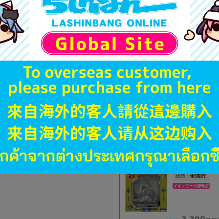
A
状態 :
オンライン
3,390
円 税
品切状態
未開封
状態 :
札幌店本館
4,510
円 税
在庫あり
未開封
状態 :
イオンモール徳島店
3,390