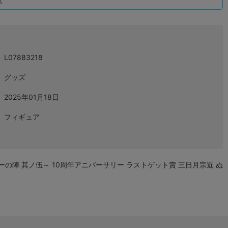
込
L07883218
グッズ
2025年01月18日
フィギュア
の陣 其ノ伍～ 10周年アニバーサリー ラストゲット賞 三日月宗近 ぬ