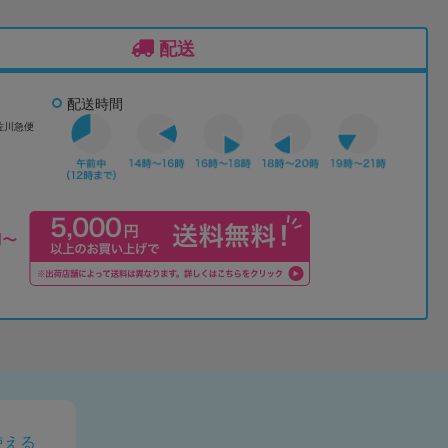
配送
配送時間
佐川急便
使える