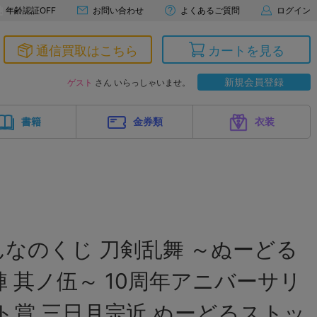
年齢認証OFF
お問い合わせ
よくあるご質問
ログイン
通信買取はこちら
カートを見る
新規会員登録
ゲスト
さん いらっしゃいませ。
書籍
金券類
衣装
なのくじ 刀剣乱舞 ～ぬーどる
 其ノ伍～ 10周年アニバーサリ
ト賞 三日月宗近 ぬーどるストッ