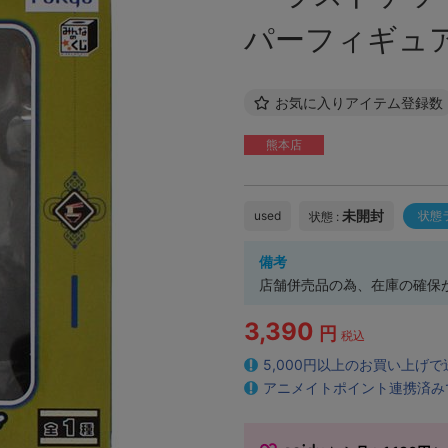
パーフィギュア 
お気に入りアイテム登録数
熊本店
未開封
used
状態
状態 :
備考
店舗併売品の為、在庫の確保
3,390
円
税込
5,000円以上のお買い上げ
アニメイトポイント連携済み