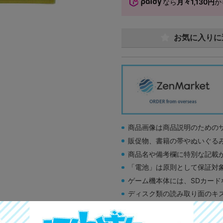
なら
月々1,130円
か
お気に入りに
商品画像は商品説明のための
販促物、書籍の帯やぬいぐる
商品名や備考欄に特別な記載
「電池」は原則として保証対
ゲーム機本体には、SDカー
ディスク類の読み取り面のキ
す。
※詳細につきましてはコチラ