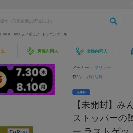
PARADE
fate フィギュア
ドラゴンボール
ーム
男性向同人
女性向同人
メーカー：
フリュー
作品：
刀剣乱舞
全年齢
【未開封】みん
ストッパーの陣
ー ラストゲッ