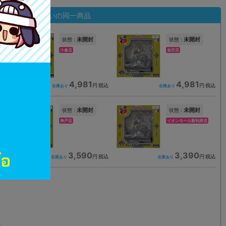
状態違いの同一商品
未開封
未開封
状態 :
状態 :
小倉店
金沢店
4,981
4,981
込
円 税込
円 税込
在庫あり
在庫あり
未開封
未開封
状態 :
状態 :
神戸店
イオンモール新利府店
3,590
3,390
込
円 税込
円 税込
在庫あり
在庫あり