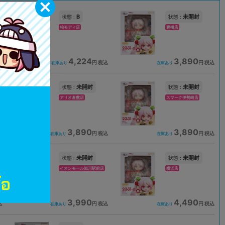
B
未開封
状態 :
状態 :
柏モディ店
豊橋店
4,224
3,890
込
円 税込
円 税込
在庫あり
在庫あり
未開封
未開封
状態 :
状態 :
アリオ倉敷店
スマーク伊勢崎店
3,890
3,890
込
円 税込
円 税込
在庫あり
在庫あり
未開封
未開封
状態 :
状態 :
イオンモール旭川駅前店
横浜店
3,990
4,490
込
円 税込
円 税込
在庫あり
在庫あり