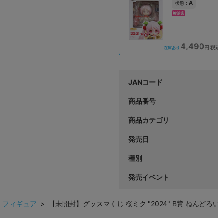
A
状態 :
横浜店
4,490
円 税
在庫あり
JANコード
商品番号
商品カテゴリ
発売日
種別
発売イベント
>
フィギュア
> 【未開封】グッスマくじ 桜ミク "2024" B賞 ねんどろ