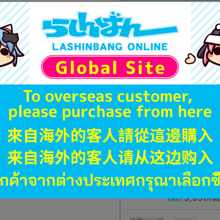
A
状態 :
オンライン
4,990
円 税
品切状態
A
状態 :
大宮店
3,500
円 税
在庫あり
A
状態 :
所沢店
3,951
円 税
在庫あり