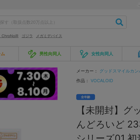
ChroNoiR
ゴジラ
メガミデバイス
ーム
男性向同人
女性向同人
メーカー：
グッドスマイルカン
作品：
VOCALOID
全年齢
【未開封】グッス
んどろいど 2
シリーズ01 初