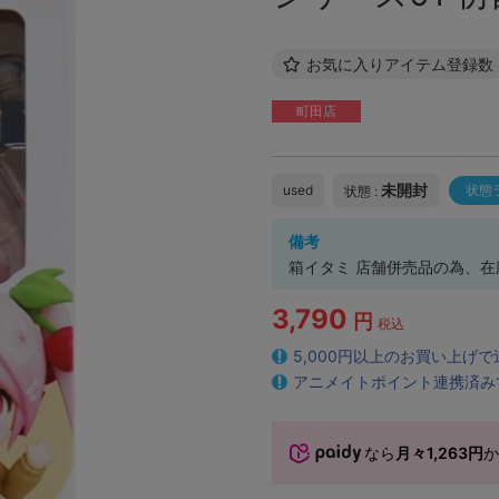
お気に入りアイテム登録数
町田店
未開封
used
状態
状態 :
備考
箱イタミ 店舗併売品の為、
3,790
円
税込
5,000円以上のお買い上げ
アニメイトポイント連携済み
なら
月々1,263円