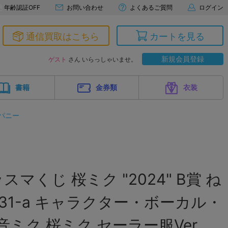
年齢認証OFF
お問い合わせ
よくあるご質問
ログイン
通信買取はこちら
カートを見る
新規会員登録
ゲスト
さん いらっしゃいませ。
書籍
金券類
衣装
パニー
マくじ 桜ミク "2024" B賞 ね
331-a キャラクター・ボーカル・
音ミク 桜ミク セーラー服Ver.