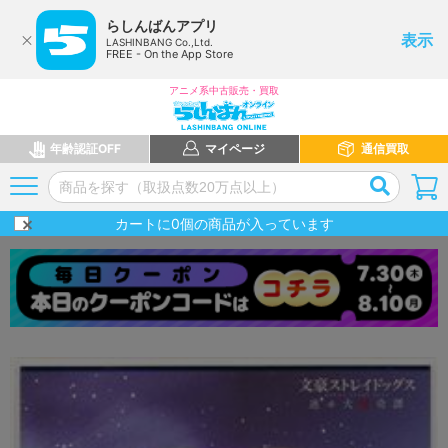
らしんばんアプリ
表示
LASHINBANG Co.,Ltd.
FREE - On the App Store
アニメ系中古販売・買取
年齢認証OFF
マイページ
通信買取
カートに
0
個の商品が入っています