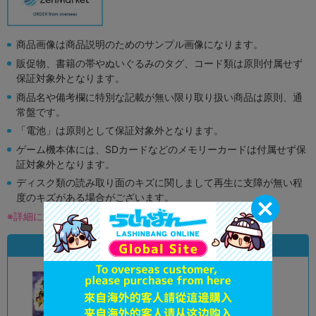
商品画像は商品説明のためのサンプル画像になります。
販促物、書籍の帯やぬいぐるみのタグ、コード類は原則付属せず
保証対象外となります。
商品名や備考欄に特別な記載が無い限り取り扱い商品は原則、通
常盤です。
「電池」は原則として保証対象外となります。
ゲーム機本体には、SDカードなどのメモリーカードは付属せず保
証対象外となります。
ディスク類の読み取り面のキズに関しまして再生に支障が無い程
度のキズがある場合がございます。
※詳細につきましてはコチラ
状態違いの同一商品
A
B
状態 :
状態 :
オンライン
オンライン