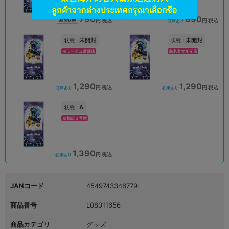
790
690
円 税込
円 税込
品切状態
在庫あり
未開封
未開封
状態 :
状態 :
モラージュ菖蒲店
海老名マルイ店
1,290
1,290
円 税込
円 税込
在庫あり
在庫あり
A
状態 :
京都店２号館
1,390
円 税込
在庫あり
JANコード
4549743346779
商品番号
L08011656
商品カテゴリ
グッズ