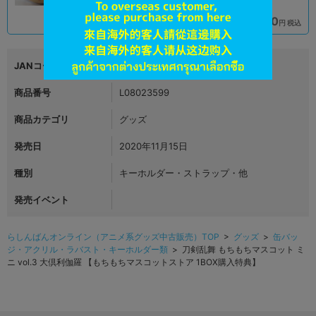
1,990
1,990
円 税込
円 税込
在庫あり
在庫あり
JANコード
4999999999999
商品番号
L08023599
商品カテゴリ
グッズ
発売日
2020年11月15日
種別
キーホルダー・ストラップ・他
発売イベント
らしんばんオンライン（アニメ系グッズ中古販売）TOP
>
グッズ
>
缶バッ
ジ・アクリル・ラバスト・キーホルダー類
> 刀剣乱舞 もちもちマスコット ミ
ニ vol.3 大倶利伽羅 【もちもちマスコットストア 1BOX購入特典】