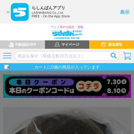
らしんばんアプリ
表示
LASHINBANG Co.,Ltd.
FREE - On the App Store
アニメ系中古販売・買取
年齢認証OFF
マイページ
通信買取
カートに
0
個の商品が入っています