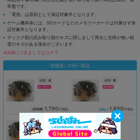
常盤です。
「電池」は原則として保証対象外となります。
ゲーム機本体には、SDカードなどのメモリーカードは付属せず保
証対象外となります。
ディスク類の読み取り面のキズに関しまして再生に支障が無い程
度のキズがある場合がございます。
※詳細につきましてはコチラ
状態違いの同一商品
A
B
状態 :
状態 :
オンライン
天王寺店
1,790
1,890
円 税込
円 税込
品切状態
在庫あり
A
A
状態 :
状態 :
大宮店
大阪日本橋店