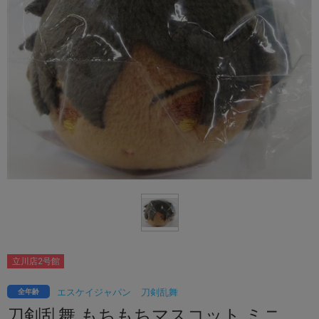
立川店2号館
エスケイジャパン
刀剣乱舞
全年齢
刀剣乱舞 もちもちマスコット ミニ