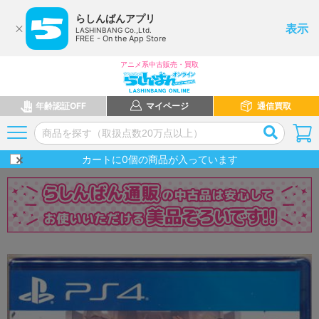
らしんばんアプリ
表示
LASHINBANG Co.,Ltd.
FREE - On the App Store
アニメ系中古販売・買取
年齢認証OFF
マイページ
通信買取
カートに
0
個の商品が入っています