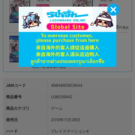
オンライン
広島店
2,290
1,856
円 税込
円 税込
品切状態
在庫あり
A
状態 :
熊本店
2,290
円 税込
在庫あり
JANコード
4984995903644
商品番号
L08026942
商品カテゴリ
ゲーム
発売日
2019年11月28日
ハード
プレイステーション4