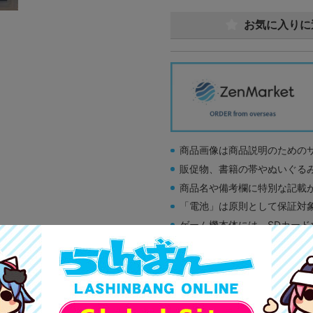
お気に入りに
商品画像は商品説明のための
販促物、書籍の帯やぬいぐる
商品名や備考欄に特別な記載
「電池」は原則として保証対
ゲーム機本体には、SDカー
ディスク類の読み取り面のキ
す。
※詳細につきましてはコチラ