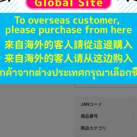
A
状態 :
オンライン
3,590
円 税
品切状態
A
状態 :
横浜店
3,390
円 税
在庫あり
JANコード
商品番号
商品カテゴリ