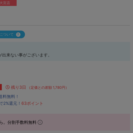
大宮店
について
が出来ない事がございます。
残り3日
（定価との差額 1,780円）
で送料無料！
で2%還元！
63ポイント
ら。分割手数料無料