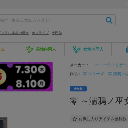
ンダム 水星の魔女
ホロライブ
土門熱
ーム
男性向同人
女性向同人
メーカー：
コーエーテクモゲー
作品：
零 シリーズ
零 濡鴉ノ
全年齢
零 ～濡鴉ノ巫女～ 
お気に入りアイテム登録数