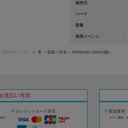
発売日
ハード
型番
発売イベント
>
TVゲームソフト
> 零 ～濡鴉ノ巫女～ (Nintendo Switch版)
お支払い方法
クレジットカード決済
配送業者
ょ銀行
ヤマト運輸、