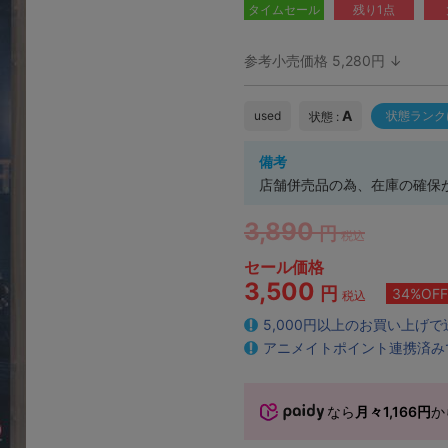
タイムセール
残り1点
参考小売価格 5,280円 ↓
A
used
状態ランク
状態 :
備考
店舗併売品の為、在庫の確保
3,890
円
税込
セール価格
3,500
円
34%OFF
税込
5,000円以上のお買い上げ
アニメイトポイント連携済み
なら
月々1,166円
か