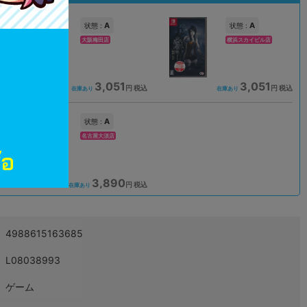
A
A
状態 :
状態 :
大阪梅田店
横浜スカイビル店
3,051
3,051
込
円 税込
円 税込
在庫あり
在庫あり
A
状態 :
名古屋大須店
3,890
込
円 税込
在庫あり
4988615163685
L08038993
ゲーム