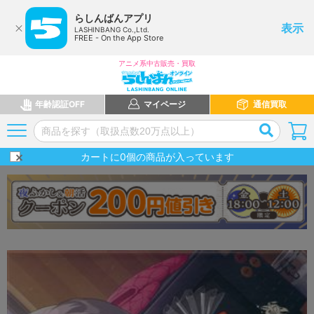
らしんばんアプリ
表示
LASHINBANG Co.,Ltd.
FREE - On the App Store
アニメ系中古販売・買取
年齢認証OFF
マイページ
通信買取
カートに
0
個の商品が入っています