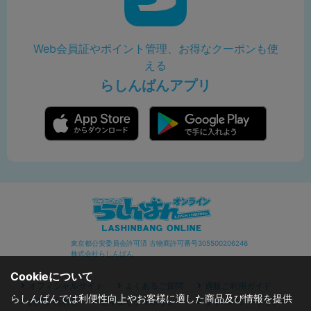
Web会員証やポイント管理、お得なクーポンも使
える
らしんばんアプリ
東京都公安委員会許可済 古物商許可番号305500206246
株式会社らしんばん
Cookieについて
オフィシャルサイト
よくあるご質問
通販ご利用ガイド
らしんばんでは利便性向上やお客様に適した商品及び情報を提供
お問い合わせ
セキュリティポリシー
プライバシーポリシー