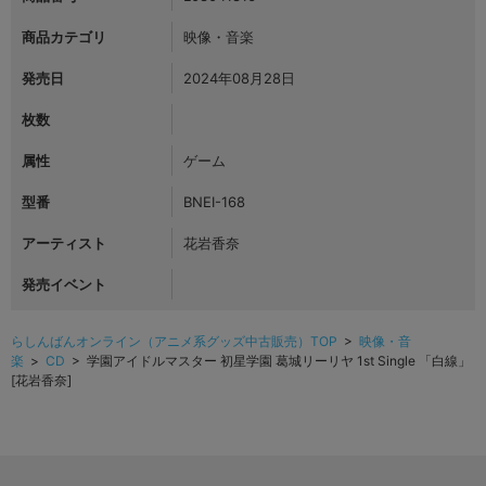
商品カテゴリ
映像・音楽
発売日
2024年08月28日
枚数
属性
ゲーム
型番
BNEI-168
アーティスト
花岩香奈
発売イベント
らしんばんオンライン（アニメ系グッズ中古販売）TOP
>
映像・音
楽
>
CD
> 学園アイドルマスター 初星学園 葛城リーリヤ 1st Single 「白線」
[花岩香奈]