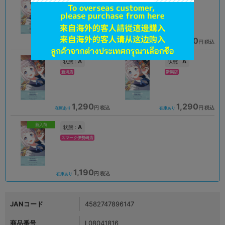
大阪日本橋店
千葉店
1,390
1,390
円 税込
円 税込
在庫あり
在庫あり
A
A
状態 :
状態 :
新潟店
新潟店
1,290
1,290
円 税込
円 税込
在庫あり
在庫あり
新入荷
A
状態 :
スマーク伊勢崎店
1,190
円 税込
在庫あり
JANコード
4582747896147
商品番号
L08041816