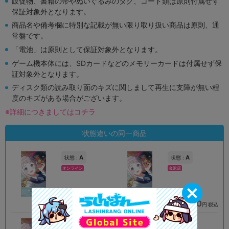
販促物、書籍の帯やぬいぐるみのタグ、コード類は原則付属せず
保証対象外となります。
商品名や備考欄に特別な記載が無い限り取り扱い商品は原則、通
常盤です。
「電池」は原則として保証対象外となります。
ゲーム機本体には、SDカードなどのメモリーカードは付属せず保
証対象外となります。
ディスク類の読み取り面のキズに関しまして再生に支障が無い程
度のキズがある場合がございます。
※詳細につきましてはコチラ
状態違いの同一商品
A
A
状態 :
状態 :
オンライン
金沢店
1,090
1,690
円 税込
円 税込
品切状態
在庫あり
A
A
状態 :
状態 :