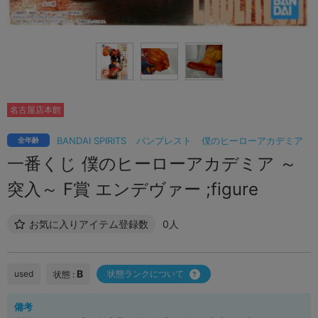
名古屋店本館
BANDAI SPIRITS
バンプレスト
僕のヒーローアカデミア
全年齢
一番くじ 僕のヒーローアカデミア ～
突入～ F賞 エンデヴァー ;figure
お気に入りアイテム登録数
0人
B
used
状態ランクについて
状態 :
備考