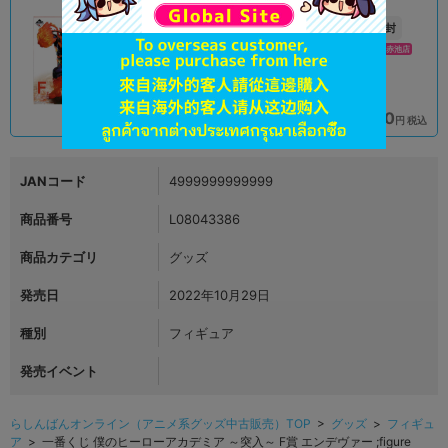
A
未開封
状態 :
状態 :
オンライン
プライムツリー赤池店
2,290
2,290
円 税込
円 税込
品切状態
在庫あり
JANコード
4999999999999
商品番号
L08043386
商品カテゴリ
グッズ
発売日
2022年10月29日
種別
フィギュア
発売イベント
らしんばんオンライン（アニメ系グッズ中古販売）TOP
>
グッズ
>
フィギュ
ア
> 一番くじ 僕のヒーローアカデミア ～突入～ F賞 エンデヴァー ;figure