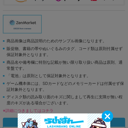
商品画像は商品説明のためのサンプル画像になります。
販促物、書籍の帯やぬいぐるみのタグ、コード類は原則付属せず
保証対象外となります。
商品名や備考欄に特別な記載が無い限り取り扱い商品は原則、通
常盤です。
「電池」は原則として保証対象外となります。
ゲーム機本体には、SDカードなどのメモリーカードは付属せず保
証対象外となります。
ディスク類の読み取り面のキズに関しまして再生に支障が無い程
度のキズがある場合がございます。
※詳細につきましてはコチラ
状態違いの同一商品