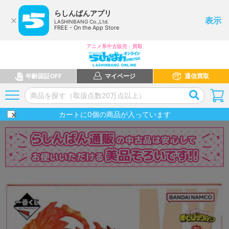
らしんばんアプリ
表示
LASHINBANG Co.,Ltd.
FREE - On the App Store
アニメ系中古販売・買取
年齢認証OFF
マイページ
通信買取
カートに
0
個の商品が入っています