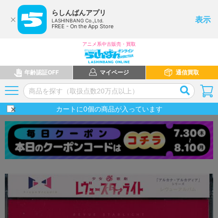
らしんばんアプリ
表示
LASHINBANG Co.,Ltd.
FREE - On the App Store
アニメ系中古販売・買取
年齢認証OFF
マイページ
通信買取
カートに
0
個の商品が入っています