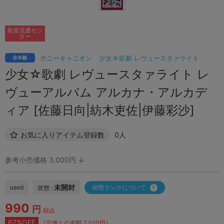
新座流通セン
ター
ポニーキャニオン
少女☆歌劇 レヴュースタァライト
全年齢
少女☆歌劇 レヴュースタァライト レ
ヴューアルバム アルカナ・アルカデ
ィア [佐藤日向|紡木吏佐|伊藤彩沙]
お気に入りアイテム登録数
0人
参考小売価格 3,000円 ↓
未開封
used
状態ランクについて
状態 :
990
円
税込
67%OFF
（定価との差額 2,010円）