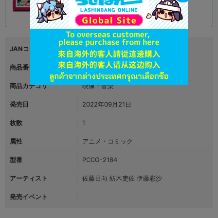
790
円 税込
在庫あり
JANコード
4524135026149
商品番号
L08055117
商品カテゴリ
映像・音楽
発売日
2022年09月21日
枚数
1
属性
アニメ・コミック
型番
PCCG-2184
アーティスト
佐藤日向 紡木吏佐 伊藤彩沙
発売イベント