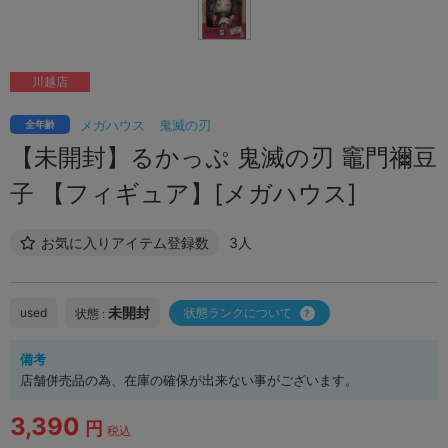
川越店
メガハウス
鬼滅の刃
全年齢
【未開封】るかっぷ 鬼滅の刃 竈門禰豆
子 【フィギュア】[メガハウス]
お気に入りアイテム登録数
3人
未開封
used
状態ランクについて
状態 :
備考
店舗併売品の為、在庫の確保が出来ない事がございます。
3,390
円
税込