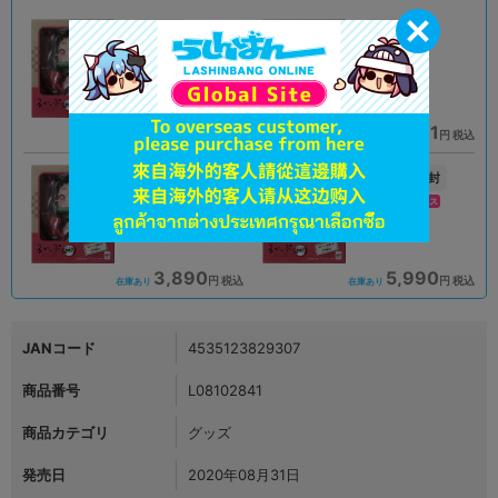
A
A
状態 :
状態 :
オンライン
所沢店
5,390
5,031
円 税込
円 税込
品切状態
在庫あり
新入荷
未開封
未開封
状態 :
状態 :
海老名マルイ店
池袋キャラパレス
3,890
5,990
円 税込
円 税込
在庫あり
在庫あり
JANコード
4535123829307
商品番号
L08102841
商品カテゴリ
グッズ
発売日
2020年08月31日