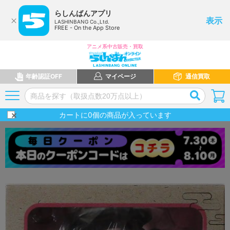
らしんばんアプリ
表示
LASHINBANG Co.,Ltd.
FREE - On the App Store
アニメ系中古販売・買取
年齢認証OFF
マイページ
通信買取
カートに
0
個の商品が入っています