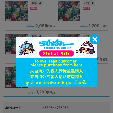
A
A
状態 :
状態 :
川越店
長野店
2,085
1,290
円 税込
円 税込
在庫あり
在庫あり
A
A
状態 :
状態 :
神戸店
豊橋店
2,242
1,290
円 税込
円 税込
在庫あり
在庫あり
新入荷
A
状態 :
札幌店本館
1,290
円 税込
在庫あり
JANコード
4589644785963