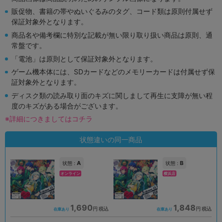
販促物、書籍の帯やぬいぐるみのタグ、コード類は原則付属せず
保証対象外となります。
商品名や備考欄に特別な記載が無い限り取り扱い商品は原則、通
常盤です。
「電池」は原則として保証対象外となります。
ゲーム機本体には、SDカードなどのメモリーカードは付属せず保
証対象外となります。
ディスク類の読み取り面のキズに関しまして再生に支障が無い程
度のキズがある場合がございます。
※詳細につきましてはコチラ
状態違いの同一商品
A
B
状態 :
状態 :
オンライン
横浜店
1,690
1,848
円 税込
円 税込
在庫あり
在庫あり