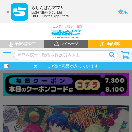
らしんばんアプリ
表示
LASHINBANG Co.,Ltd.
FREE - On the App Store
アニメ系中古販売・買取
年齢認証OFF
マイページ
通信買取
カートに
0
個の商品が入っています