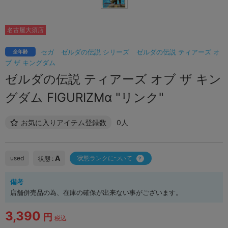
名古屋大須店
セガ
ゼルダの伝説 シリーズ
ゼルダの伝説 ティアーズ オ
全年齢
ブ ザ キングダム
ゼルダの伝説 ティアーズ オブ ザ キン
グダム FIGURIZMα "リンク"
お気に入りアイテム登録数
0人
A
used
状態ランクについて
状態 :
備考
店舗併売品の為、在庫の確保が出来ない事がございます。
3,390
円
税込