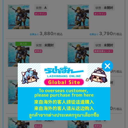
A
未開封
状態 :
状態 :
オンライン
オンライン
3,880
3,790
円 税込
円 税込
在庫あり
在庫あり
新入荷
未開封
未開封
状態 :
状態 :
町田店
新座流通センター
2,790
3,990
円 税込
円 税込
在庫あり
在庫あり
未開封
未開封
状態 :
状態 :
イオンモール新利府店
札幌店本館
3,390
3,890
円 税込
円 税込
在庫あり
在庫あり
未開封
B
状態 :
状態 :
松山店
所沢店