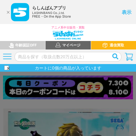
らしんばんアプリ
表示
LASHINBANG Co.,Ltd.
FREE - On the App Store
アニメ系中古販売・買取
年齢認証OFF
マイページ
通信買取
カートに
0
個の商品が入っています