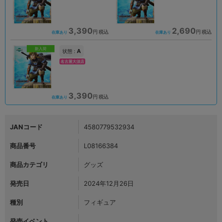
3,390
2,690
円 税込
円 税込
在庫あり
在庫あり
新入荷
A
状態 :
名古屋大須店
3,390
円 税込
在庫あり
JANコード
4580779532934
商品番号
L08166384
商品カテゴリ
グッズ
発売日
2024年12月26日
種別
フィギュア
発売イベント