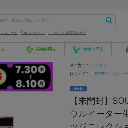
スマスコット
fate フィギュア
にじさんじ 加賀美ハヤト
ーム
男性向同人
女性向同人
メーカー：
ムービック
作品：
SOUL EATER -ソウル
全年齢
【未開封】SOU
ウルイーター生
ッジコレクション