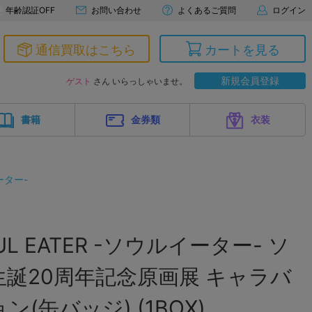
年齢認証OFF
お問い合わせ
よくあるご質問
ログイン
通信買取はこちら
カートを見る
新規会員登録
ゲスト
さん いらっしゃいませ。
書籍
金券類
衣装
イーター-
L EATER -ソウルイーター- ソ
誕20周年記念原画展 キャラバ
(缶バッジ) (1BOX)