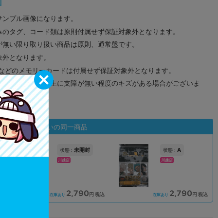
サンプル画像になります。
みのタグ、コード類は原則付属せず保証対象外となります。
が無い限り取り扱い商品は原則、通常盤です。
象外となります。
ドなどのメモリーカードは付属せず保証対象外となります。
ズに関しまして再生に支障が無い程度のキズがある場合がございま
状態違いの同一商品
未開封
A
状態 :
状態 :
川越店
川越店
2,790
2,790
込
円 税込
円 税込
在庫あり
在庫あり