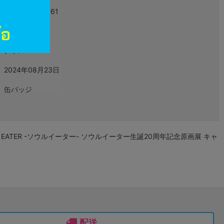
4550621147661
L08167807
グッズ
2024年08月23日
缶バッジ
 EATER -ソウルイーター- ソウルイーター生誕20周年記念原画展 キャ
配送