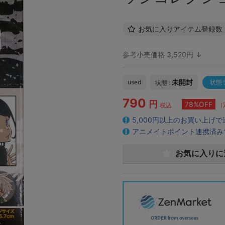
お気に入りアイテム登録数
参考小売価格 3,520円 ↓
未開封
used
状態
状態 :
790
円
78%OFF
（
税込
5,000円以上のお買い上げ
アニメイトポイント連携済み
お気に入りに