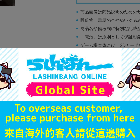
商品画像は商品説明のための
販促物、書籍の帯やぬいぐる
商品名や備考欄に特別な記載
「電池」は原則として保証対
ゲーム機本体には、SDカー
ディスク類の読み取り面のキ
す。
※詳細につきましてはコチラ
未開封
状態 :
姫路店
1,990
円 税
在庫あり