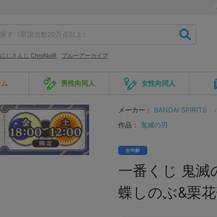
にじさんじ ChroNoiR
ブルーアーカイブ
ーム
男性向同人
女性向同人
メーカー：
BANDAI SPIRITS
作品：
鬼滅の刃
全年齢
一番くじ 鬼滅
蝶しのぶ&栗花