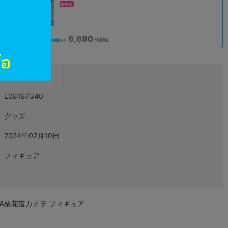
姫路店
6,690
込
円 税込
在庫あり
L08187340
グッズ
2024年02月10日
フィギュア
ぶ&栗花落カナヲ フィギュア