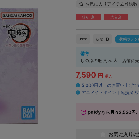
お気に入りアイテム登録数
残り1点
大宮店
B
used
状態ランク
状態 :
備考
しのぶの服 汚れ 大 店舗併
7,590
円
税込
5,000円以上のお買い上げ
アニメイトポイント連携済み
なら
月々2,530円
お気に入りに