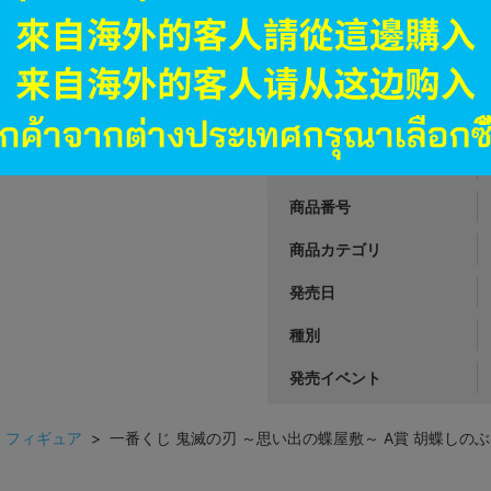
オンライン
6,991
円 税
品切状態
JANコード
商品番号
商品カテゴリ
発売日
種別
発売イベント
>
フィギュア
> 一番くじ 鬼滅の刃 ～思い出の蝶屋敷～ A賞 胡蝶しの