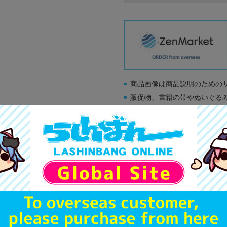
商品画像は商品説明のための
販促物、書籍の帯やぬいぐる
商品名や備考欄に特別な記載
「電池」は原則として保証対
ゲーム機本体には、SDカー
ディスク類の読み取り面のキ
す。
※詳細につきましてはコチラ
A
状態 :