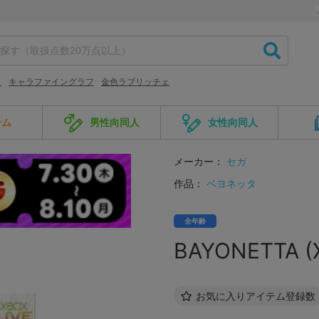
じ
キャラファイングラフ
金色ラブリッチェ
ーム
男性向同人
女性向同人
メーカー：
セガ
作品：
ベヨネッタ
全年齢
BAYONETTA (
お気に入りアイテム登録数