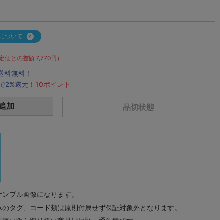
について
定価との差額 7,770円）
で送料無料！
で2%還元！
10ポイント
追加
品切状態
サンプル画像になります。
みのタグ、コード類は原則付属せず保証対象外となります。