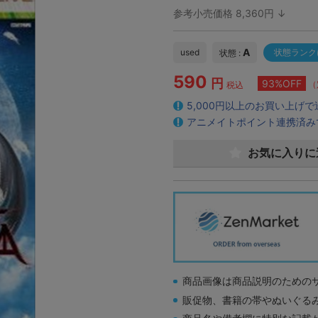
参考小売価格 8,360円 ↓
A
used
状態ランク
状態 :
590
円
93%OFF
（
税込
5,000円以上のお買い上げ
アニメイトポイント連携済み
お気に入りに
商品画像は商品説明のための
販促物、書籍の帯やぬいぐる