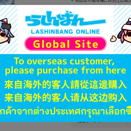
商品名や備考欄に特別な記載
「電池」は原則として保証対
ゲーム機本体には、SDカー
ディスク類の読み取り面のキ
す。
※詳細につきましてはコチラ
JANコード
商品番号
商品カテゴリ
発売日
ハード
型番
発売イベント