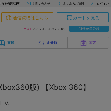
年齢認証OFF
お問い合わせ
よくあるご質問
ログイン
通信買取はこちら
カートを見る
新規会員登録
ゲスト
さん いらっしゃいませ。
書籍
金券類
衣装
Xbox360版) 【Xbox 360】
0人