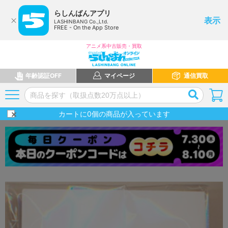
らしんばんアプリ
表示
LASHINBANG Co.,Ltd.
FREE - On the App Store
アニメ系中古販売・買取
年齢認証OFF
マイページ
通信買取
カートに
0
個の商品が入っています