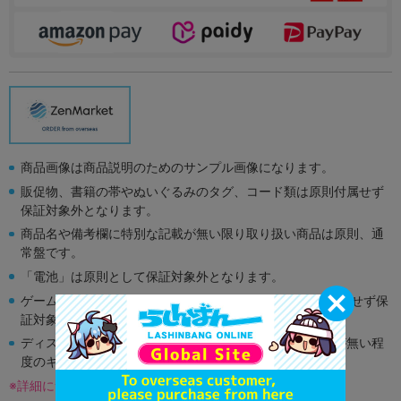
商品画像は商品説明のためのサンプル画像になります。
販促物、書籍の帯やぬいぐるみのタグ、コード類は原則付属せず
保証対象外となります。
商品名や備考欄に特別な記載が無い限り取り扱い商品は原則、通
常盤です。
「電池」は原則として保証対象外となります。
ゲーム機本体には、SDカードなどのメモリーカードは付属せず保
証対象外となります。
ディスク類の読み取り面のキズに関しまして再生に支障が無い程
度のキズがある場合がございます。
※詳細につきましてはコチラ