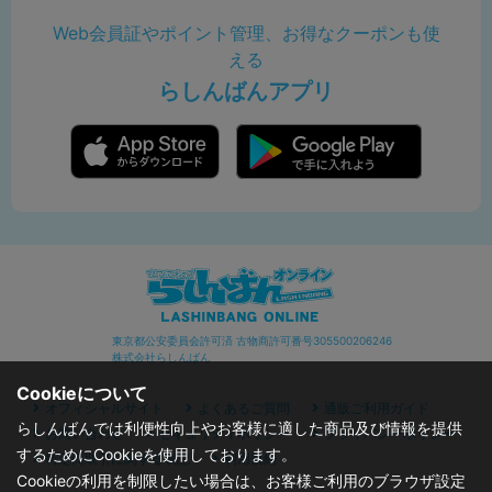
Web会員証やポイント管理、お得なクーポンも使
える
らしんばんアプリ
東京都公安委員会許可済 古物商許可番号305500206246
株式会社らしんばん
Cookieについて
オフィシャルサイト
よくあるご質問
通販ご利用ガイド
らしんばんでは利便性向上やお客様に適した商品及び情報を提供
お問い合わせ
セキュリティポリシー
プライバシーポリシー
するためにCookieを使用しております。
特定商取引に関する表記
利用規約
Cookieの利用を制限したい場合は、お客様ご利用のブラウザ設定