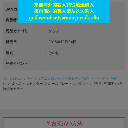
JANコード
4970381354862
商品番号
L00938261
商品カテゴリ
グッズ
発売日
2015年12月04日
種別
その他
発売イベント
らしんばんオンライン（アニメ系グッズ中古販売）TOP
>
グッズ
>
その
他
> あんさんぶるスターズ! ネームプレートコレクション 2年生! 朔間零 (入学
時学年カラー)
お支払い方法