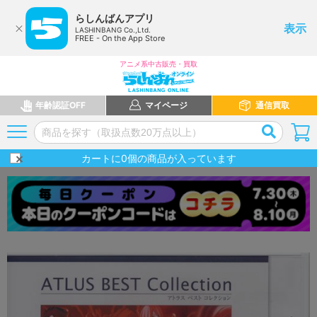
らしんばんアプリ
表示
LASHINBANG Co.,Ltd.
FREE - On the App Store
アニメ系中古販売・買取
年齢認証OFF
マイページ
通信買取
カートに
0
個の商品が入っています