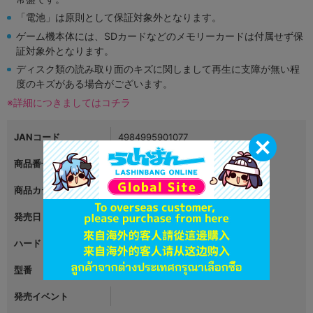
「電池」は原則として保証対象外となります。
ゲーム機本体には、SDカードなどのメモリーカードは付属せず保
証対象外となります。
ディスク類の読み取り面のキズに関しまして再生に支障が無い程
度のキズがある場合がございます。
※詳細につきましてはコチラ
JANコード
4984995901077
商品番号
L00948379
商品カテゴリ
ゲーム
発売日
2015年12月03日
ハード
ニンテンドー3DS
型番
CTR-2-ADVJ
発売イベント