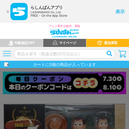
らしんばんアプリ
表示
LASHINBANG Co.,Ltd.
FREE - On the App Store
アニメ系中古販売・買取
年齢認証OFF
マイページ
通信買取
カートに
0
個の商品が入っています