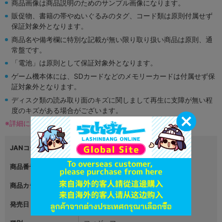
商品画像は商品説明のためのサンプル画像になります。
販促物、書籍の帯やぬいぐるみのタグ、コード類は原則付属せず
保証対象外となります。
商品名や備考欄に特別な記載が無い限り取り扱い商品は原則、通
常盤です。
「電池」は原則として保証対象外となります。
ゲーム機本体には、SDカードなどのメモリーカードは付属せず保
証対象外となります。
ディスク類の読み取り面のキズに関しまして再生に支障が無い程
度のキズがある場合がございます。
※詳細につきましてはコチラ
JANコード
4537807091055
商品番号
L00949219
商品カテゴリ
グッズ
発売日
2015年11月21日