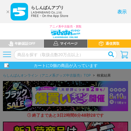
らしんばんアプリ
表示
LASHINBANG Co.,Ltd.
FREE - On the App Store
アニメ系中古販売・買取
年齢認証OFF
マイページ
通信買取
カートに
0
個の商品が入っています
らしんばんオンライン（アニメ系グッズ中古販売）TOP
> 検索結果
終了まであと
3
日
2
時間
6
分
46
秒
9
7
です