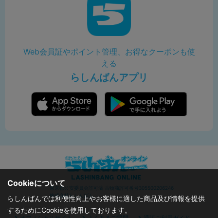
Web会員証やポイント管理、お得なクーポンも使
える
らしんばんアプリ
Cookieについて
東京都公安委員会許可済 古物商許可番号305500206246
株式会社らしんばん
らしんばんでは利便性向上やお客様に適した商品及び情報を提供
するためにCookieを使用しております。
オフィシャルサイト
よくあるご質問
通販ご利用ガイド