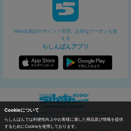
Web会員証やポイント管理、お得なクーポンも使
える
らしんばんアプリ
Cookieについて
東京都公安委員会許可済 古物商許可番号305500206246
株式会社らしんばん
らしんばんでは利便性向上やお客様に適した商品及び情報を提供
するためにCookieを使用しております。
オフィシャルサイト
よくあるご質問
通販ご利用ガイド