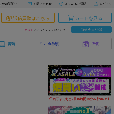
年齢認証OFF
お問い合わせ
よくあるご質問
ログイン
通信買取はこちら
カートを見る
新規会員登録
ゲスト
さん いらっしゃいませ。
書籍
金券類
衣装
終了まであと
2
日
10
時間
14
分
25
秒
6
1
です