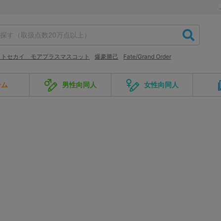
クトセカイ モアプラスマスコット
爆豪勝己
Fate/Grand Order
ーム
男性向同人
女性向同人