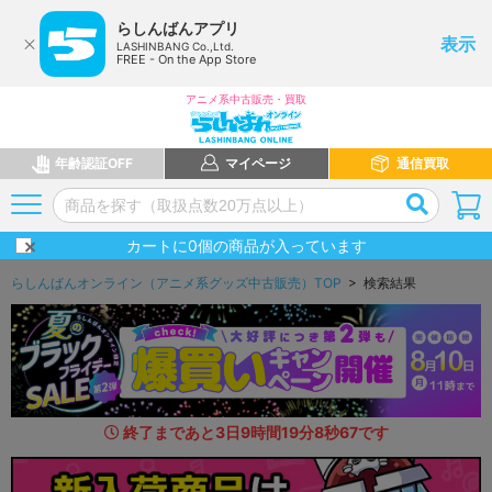
らしんばんアプリ
表示
LASHINBANG Co.,Ltd.
FREE - On the App Store
アニメ系中古販売・買取
年齢認証OFF
マイページ
通信買取
カートに
0
個の商品が入っています
らしんばんオンライン（アニメ系グッズ中古販売）TOP
> 検索結果
終了まであと
3
日
9
時間
19
分
7
秒
2
6
です