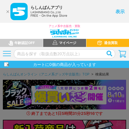
らしんばんアプリ
表示
LASHINBANG Co.,Ltd.
FREE - On the App Store
アニメ系中古販売・買取
年齢認証OFF
マイページ
通信買取
カートに
0
個の商品が入っています
らしんばんオンライン（アニメ系グッズ中古販売）TOP
> 検索結果
終了まであと
1
日
5
時間
31
分
23
秒
7
1
です