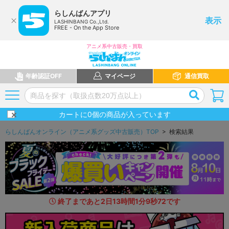
らしんばんアプリ
表示
LASHINBANG Co.,Ltd.
FREE - On the App Store
アニメ系中古販売・買取
年齢認証OFF
マイページ
通信買取
カートに
0
個の商品が入っています
らしんばんオンライン（アニメ系グッズ中古販売）TOP
> 検索結果
終了まであと
2
日
13
時間
1
分
8
秒
4
3
です