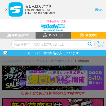
らしんばんアプリ
表示
LASHINBANG Co.,Ltd.
FREE - On the App Store
アニメ系中古販売・買取
年齢認証OFF
マイページ
通信買取
カートに
0
個の商品が入っています
らしんばんオンライン（アニメ系グッズ中古販売）TOP
> 検索結果
終了まであと
1
日
0
時間
42
分
31
秒
9
3
です