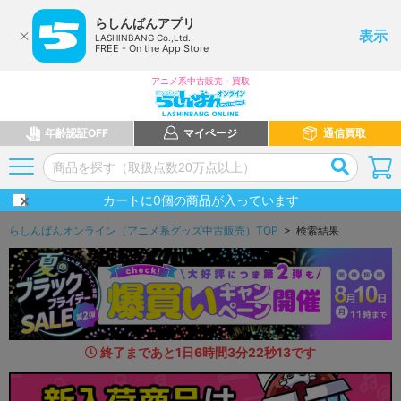
らしんばんアプリ
表示
LASHINBANG Co.,Ltd.
FREE - On the App Store
アニメ系中古販売・買取
年齢認証OFF
マイページ
通信買取
カートに
0
個の商品が入っています
らしんばんオンライン（アニメ系グッズ中古販売）TOP
> 検索結果
終了まであと
1
日
6
時間
3
分
20
秒
6
4
です