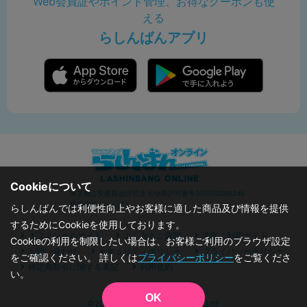
Web会員証やポイント管理、お得なクーポンも使
える
らしんばんアプリ
Cookieについて
東京都公安委員会許可済 古物商許可番号305500206246
株式会社らしんばん
らしんばんでは利便性向上やお客様に適した商品及び情報を提供
するためにCookieを使用しております。
オフィシャルサイト
よくあるご質問
通販ご利用ガイド
Cookieの利用を制限したい場合は、お客様ご利用のブラウザ設定
お問い合わせ
セキュリティポリシー
プライバシーポリシー
をご確認ください。 詳しくは
プライバシーポリシー
をご覧くださ
特定商取引に関する表記
利用規約
い。
OK
©2019 - 2026 Lashinbang Co.,Ltd.