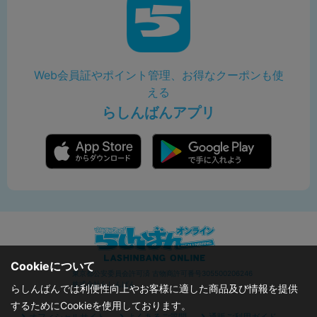
Web会員証やポイント管理、お得なクーポンも使
える
らしんばんアプリ
Cookieについて
東京都公安委員会許可済 古物商許可番号305500206246
株式会社らしんばん
らしんばんでは利便性向上やお客様に適した商品及び情報を提供
するためにCookieを使用しております。
オフィシャルサイト
よくあるご質問
通販ご利用ガイド