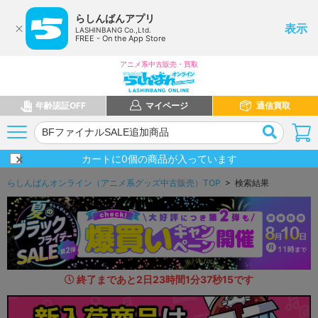
らしんばんアプリ
表示
LASHINBANG Co.,Ltd.
FREE - On the App Store
アニメ系中古販売・買取
年齢認証OFF
マイページ
通信買取
カートに
0
個の商品が入っています
らしんばんオンライン（アニメ系グッズ中古販売）TOP
> 検索結果
終了まであと
2
日
23
時間
1
分
35
秒
9
7
です