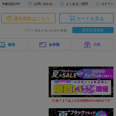
年齢認証OFF
お問い合わせ
よくあるご質問
ログイン
通信買取はこちら
カートを見る
新規会員登録
ゲスト
さん いらっしゃいませ。
書籍
金券類
衣装
終了まであと
3
日
0
時間
0
分
33
秒
2
1
です