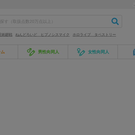
呪術廻戦
ねんどろいど ヒプノシスマイク
ホロライブ タペストリー
ーム
男性向同人
女性向同人