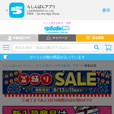
らしんばんアプリ
表示
LASHINBANG Co.,Ltd.
FREE - On the App Store
アニメ系中古販売・買取
年齢認証OFF
マイページ
通信買取
カートに
0
個の商品が入っています
らしんばんオンライン（アニメ系グッズ中古販売）TOP
> 検索結果
終了まであと
2
日
15
時間
25
分
55
秒
9
7
です