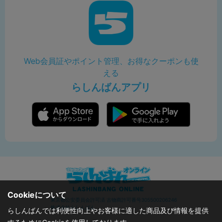
Web会員証やポイント管理、お得なクーポンも使
える
らしんばんアプリ
Cookieについて
東京都公安委員会許可済 古物商許可番号305500206246
株式会社らしんばん
らしんばんでは利便性向上やお客様に適した商品及び情報を提供