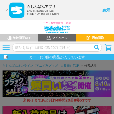
らしんばんアプリ
表示
LASHINBANG Co.,Ltd.
FREE - On the App Store
アニメ系中古販売・買取
年齢認証OFF
マイページ
通信買取
カートに
0
個の商品が入っています
らしんばんオンライン（アニメ系グッズ中古販売）TOP
> 検索結果
終了まであと
3
日
14
時間
20
分
7
秒
2
4
です