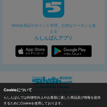
Web会員証やポイント管理、お得なクーポンも使
える
らしんばんアプリ
Cookieについて
東京都公安委員会許可済 古物商許可番号305500206246
株式会社らしんばん
らしんばんでは利便性向上やお客様に適した商品及び情報を提供
するためにCookieを使用しております。
オフィシャルサイト
よくあるご質問
通販ご利用ガイド