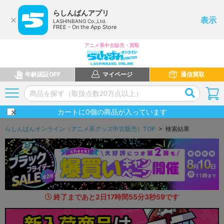
らしんばんアプリ
表示
LASHINBANG Co.,Ltd.
FREE - On the App Store
アニメ系中古販売・買取
年齢認証OFF
マイページ
通信買取
カートに
0
個の商品が入っています
らしんばんオンライン（アニメ系グッズ中古販売）TOP
> 検索結果
終了まであと
2
日
17
時間
55
分
2
秒
2
3
です