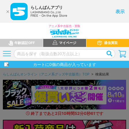
らしんばんアプリ
表示
LASHINBANG Co.,Ltd.
FREE - On the App Store
アニメ系中古販売・買取
年齢認証OFF
マイページ
通信買取
カートに
0
個の商品が入っています
らしんばんオンライン（アニメ系グッズ中古販売）TOP
> 検索結果
終了まであと
2
日
10
時間
51
分
59
秒
3
2
です