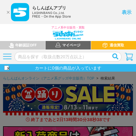
らしんばんアプリ
表示
LASHINBANG Co.,Ltd.
FREE - On the App Store
アニメ系中古販売・買取
年齢認証OFF
マイページ
通信買取
カートに
0
個の商品が入っています
らしんばんオンライン（アニメ系グッズ中古販売）TOP
> 検索結果
終了まであと
2
日
13
時間
30
分
37
秒
2
9
です