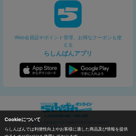
Web会員証やポイント管理、お得なクーポンも使
える
らしんばんアプリ
Cookieについて
東京都公安委員会許可済 古物商許可番号305500206246
株式会社らしんばん
らしんばんでは利便性向上やお客様に適した商品及び情報を提供