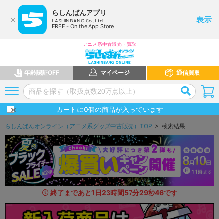
らしんばんアプリ
表示
LASHINBANG Co.,Ltd.
FREE - On the App Store
アニメ系中古販売・買取
年齢認証OFF
マイページ
通信買取
カートに
0
個の商品が入っています
らしんばんオンライン（アニメ系グッズ中古販売）TOP
> 検索結果
終了まであと
1
日
23
時間
57
分
28
秒
0
4
です