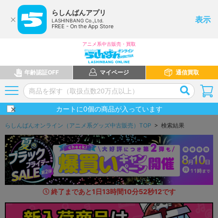
らしんばんアプリ
表示
LASHINBANG Co.,Ltd.
FREE - On the App Store
アニメ系中古販売・買取
年齢認証OFF
マイページ
通信買取
カートに
0
個の商品が入っています
らしんばんオンライン（アニメ系グッズ中古販売）TOP
> 検索結果
終了まであと
1
日
13
時間
10
分
50
秒
7
7
です