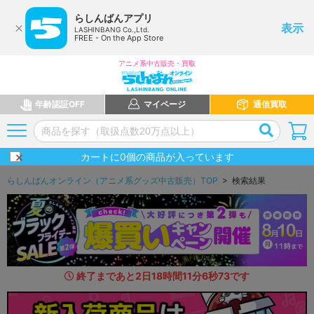
らしんばんアプリ
表示
LASHINBANG Co.,Ltd.
FREE - On the App Store
アニメ系中古販売・買取
年齢認証OFF
マイページ
通信買取
カートに
0
個の商品が入っています
らしんばんオンライン（アニメ系グッズ中古販売）TOP
> 検索結果
終了まであと
2
日
18
時間
11
分
5
秒
3
5
です