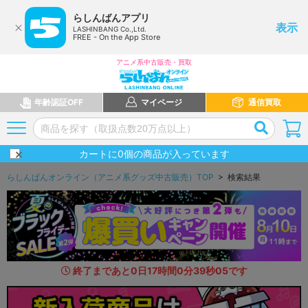
らしんばんアプリ
表示
LASHINBANG Co.,Ltd.
FREE - On the App Store
アニメ系中古販売・買取
年齢認証OFF
マイページ
通信買取
カートに
0
個の商品が入っています
らしんばんオンライン（アニメ系グッズ中古販売）TOP
> 検索結果
終了まであと
0
日
17
時間
0
分
37
秒
7
1
です